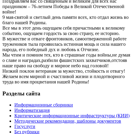
Поздравляем вас со священным и великим для всех нас
праздником – 76-летием Победы в Великой Отечественной
войне!
9 мая-святой и светлый день памяти всех, кто отдал жизнь во
благо нашей Родины.
Все мы в этот день ощущаем себя причастными к великому
событию, ощущаем гордость за свою страну, ее историю.
В мужестве и отваге фронтовиков, самоотверженной работе
тружеников тыла проявилась истинная мощь и сила нашего
народа, его победный дух и любовь к Отчизне.
Мы чтим и помним тех, кто в страшные годы войны,не думая
о славе и наградах,разбили фашистских захватчиков,отстояв
наше право на свободу и мирное небо над головой!
Низкий поклон ветеранам за мужество, стойкость и отвагу!
Желаем всем мирной и счастливой жизни и плодотворного
труда во имя процветания нашей Родины!
Разделы сайта
Информационные сборники
Информатизация
Критические информационные инфраструктуры (КИИ)
Методические рекомендации, шаблоны документов
Госуслуги
Без рубрики