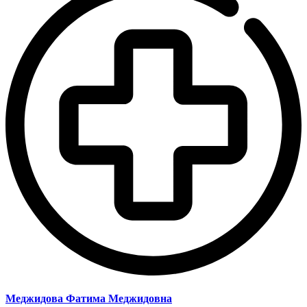
Меджидова Фатима Меджидовна