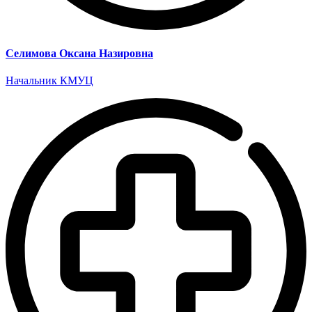
Селимова Оксана Назировна
Начальник КМУЦ