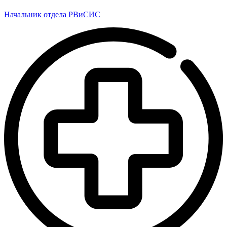
Начальник отдела РВиСИС