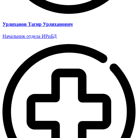
Урдиханов Тагир Урдиханович
Начальник отдела ИРиБД