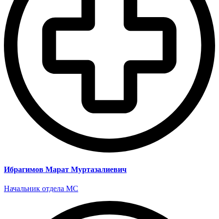
Ибрагимов Марат Муртазалиевич
Начальник отдела МС