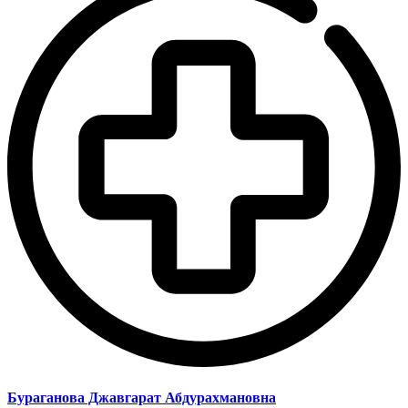
Бураганова Джавгарат Абдурахмановна