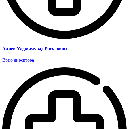
Алиев Хаджимурад Расулович
Врио директора