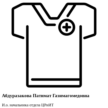
Абдуразакова Патимат Газимагомедовна
И.о. начальника отдела ЦРиИТ